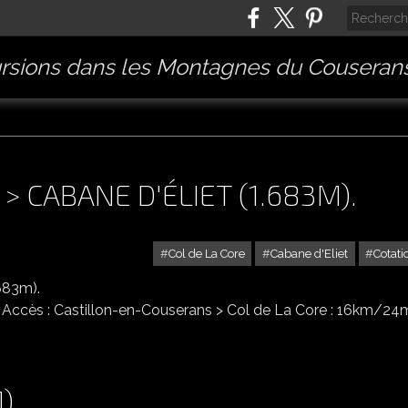
rsions dans les Montagnes du Couserans
 > CABANE D'ÉLIET (1.683M).
Col de La Core
Cabane d'Eliet
Cotati
COL D'AUÉDOLE (1.727M) > CABANE D'ÉLIET (1.683M).
h Accès : Castillon-en-Couserans > Col de La Core : 16km/24
).