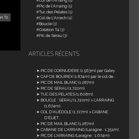
Col de l'Arraing
(5)
Pic de l'Arraing
(5)
Tuc des Pelates
(5)
on T2
Col de L'Arrech
(4)
Boucle
(3)
Cotation T4
(3)
Pic de Sérau
(3)
ARTICLES RÉCENTS
PIC DE CORNUDÈRE (1.563m) par Galey.
CAP DE BOUIREX (1.874m) par le col de...
PIC DE MAIL BLANC (1.287m).
PIC DE SÉRAU (1.720m).
TUC DES PELATES (1.608m).
BOUCLE : SÉRAU (1.720m) > L'ARRAING
(1.674m).
COL D'AUÉDOLE (1.727m) > CABANE
D'ÉLIET...
PIC DE MAIL BLANC (1.287m).
CABANE DE L'ARRAING (Laragne : 1.351m).
PIC DE L'ARRAING (Laragne : 1.674m).