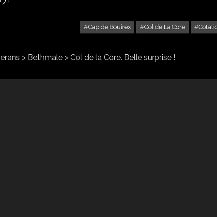
Cap de Bouirex
Col de La Core
Cotati
CAP DE BOUIREX (1.874M).
rans > Bethmale > Col de la Core. Belle surprise !