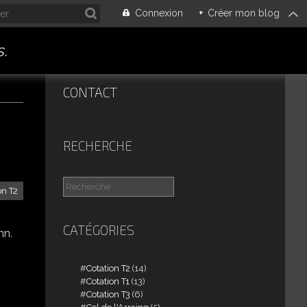
Connexion
+
Créer mon blog
.
CONTACT
RECHERCHE
on T2
CATÉGORIES
mn.
Cotation T2
(14)
Cotation T1
(13)
Cotation T3
(6)