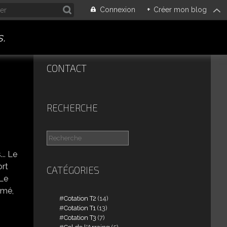
Connexion
+
Créer mon blog
.
CONTACT
RECHERCHE
.. Le
ort
CATÉGORIES
 Le
rmé,
Cotation T2
(14)
Cotation T1
(13)
Cotation T3
(7)