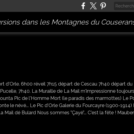
rsions dans les Montagnes du Couserans
MAIL DÉ BULARD (24)
 Port d'Orle. 6h00 réveil 7h15 départ de Cescau 7h40 départ du
Pucelle, 7h40. La Muraille de La Mail m'impressionne toujours.
 Hounta Pic de l'Homme Mort (le paradis des marmottes) Le P
te le névé... Le Pic d'Orle Galerie du Fourcayre (1900-1914)
ail dé Bulard Nous sommes "Çayé"... C'est la fête ! Maube