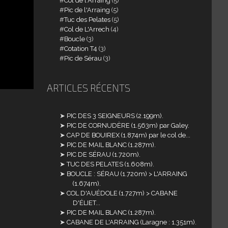
Col de l'Arraing
(5)
Pic de l'Arraing
(5)
Tuc des Pelates
(5)
Col de L'Arrech
(4)
Boucle
(3)
Cotation T4
(3)
Pic de Sérau
(3)
ARTICLES RÉCENTS
PIC DES 3 SEIGNEURS (2.199m).
PIC DE CORNUDÈRE (1.563m) par Galey.
CAP DE BOUIREX (1.874m) par le col de...
PIC DE MAIL BLANC (1.287m).
PIC DE SÉRAU (1.720m).
TUC DES PELATES (1.608m).
BOUCLE : SÉRAU (1.720m) > L'ARRAING
(1.674m).
COL D'AUÉDOLE (1.727m) > CABANE
D'ÉLIET...
PIC DE MAIL BLANC (1.287m).
CABANE DE L'ARRAING (Laragne : 1.351m).