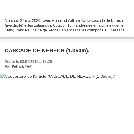
Mercredi 27 mai 2020 : avec Florent et William Par la cascade de Nérech
(rive droite) et les Estagnous. Cotation T5 : randonnée en alpine exigente.
Etang Rond Peu de neige. Probablement sans les crampons. Du passage
de La Balme... ... Jusqu'au Col de...
CASCADE DE NERECH (1.350m).
Publié le 03/07/2019 à 13:20
Par
Patrick TAP