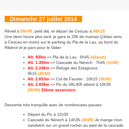
Dimanche 27 juillet 2014
Réveil à
05h45
, petit dèj. et départ de Cescau à
06h15
Une demi heure plus tard, je gare la 206 de maman (j'étais venu
à Cescau en moto) sur le parking du Pla de la Lau, au bord du
Ribérot et je pars pour le Valier.
Alt. 930m
=> Pla de la Lau : 6h45
(départ)
Alt. 1.350m
=> Cascade du Nérech : 7h45
(1h00)
Alt. 2.246m
=> Refuge des Estagnous :
9h15
(2h30)
Alt. 2.653m
=> Col de Faustin : 10h15
(3h30)
Alt. 2.838m
=> Pic du VALIER atteint à 10h35
(3h50)
33ème ascension.
Descente très tranquille avec de nombreuses pauses :
Départ du Pic à 11h30
Cascade du Nérech à 14h35
(3h05)
Je mange mon
sandwich sur un grand rocher au pied de la cascade.