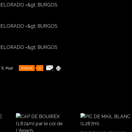
Repost
0