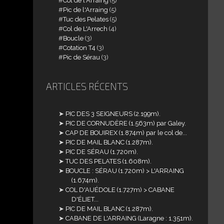
Col de l'Arraing
(5)
Pic de l'Arraing
(5)
Tuc des Pelates
(5)
Col de L'Arrech
(4)
Boucle
(3)
Cotation T4
(3)
Pic de Sérau
(3)
ARTICLES RÉCENTS
PIC DES 3 SEIGNEURS (2.199m).
PIC DE CORNUDÈRE (1.563m) par Galey.
CAP DE BOUIREX (1.874m) par le col de...
PIC DE MAIL BLANC (1.287m).
PIC DE SÉRAU (1.720m).
TUC DES PELATES (1.608m).
BOUCLE : SÉRAU (1.720m) > L'ARRAING
(1.674m).
COL D'AUÉDOLE (1.727m) > CABANE
D'ÉLIET...
PIC DE MAIL BLANC (1.287m).
CABANE DE L'ARRAING (Laragne : 1.351m).