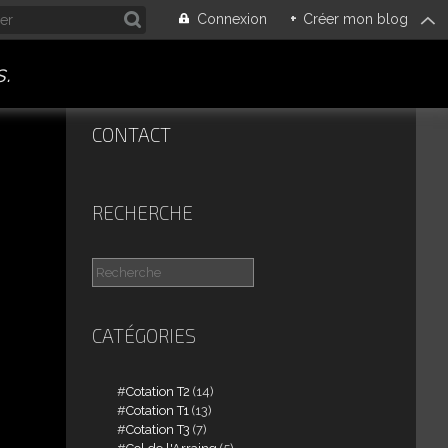
Connexion
+
Créer mon blog
.
CONTACT
RECHERCHE
CATÉGORIES
Cotation T2
(14)
Cotation T1
(13)
Cotation T3
(7)