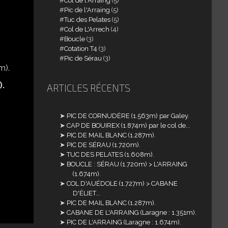
Col de l'Arraing
(5)
Pic de l'Arraing
(5)
Tuc des Pelates
(5)
Col de L'Arrech
(4)
Boucle
(3)
Cotation T4
(3)
Pic de Sérau
(3)
).
ARTICLES RÉCENTS
PIC DE CORNUDÈRE (1.563m) par Galey.
CAP DE BOUIREX (1.874m) par le col de...
PIC DE MAIL BLANC (1.287m).
PIC DE SÉRAU (1.720m).
TUC DES PELATES (1.608m).
BOUCLE : SÉRAU (1.720m) > L'ARRAING
(1.674m).
COL D'AUÉDOLE (1.727m) > CABANE
D'ÉLIET...
PIC DE MAIL BLANC (1.287m).
CABANE DE L'ARRAING (Laragne : 1.351m).
PIC DE L'ARRAING (Laragne : 1.674m).