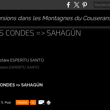
rsions dans les Montagnes du Couserans
LOS CONDES => SAHAGÚN
stère ESPERÍTU SANTO
CONDES => SAHAGÚN
Repost
0