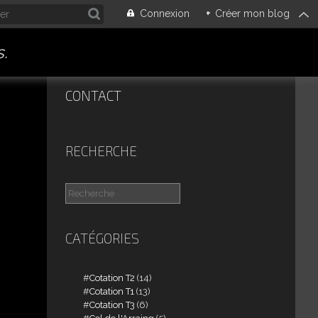
Connexion
+
Créer mon blog
.
CONTACT
RECHERCHE
CATÉGORIES
Cotation T2
(14)
Cotation T1
(13)
Cotation T3
(6)