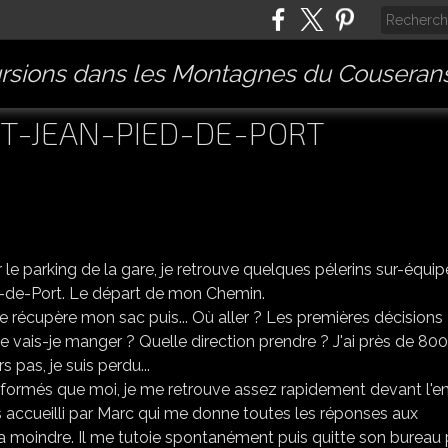
rsions dans les Montagnes du Couserans
ST-JEAN-PIED-DE-PORT
 le parking de la gare, je retrouve quelques pélerins sur-équip
ed-de-Port. Le départ de mon Chemin.
 je récupère mon sac puis... Où aller ? Les premières décisions
ue vais-je manger ? Quelle direction prendre ? J'ai près de 8
 pas, je suis perdu...
nformés que moi, je me retrouve assez rapidement devant l'e
is accueilli par Marc qui me donne toutes les réponses aux
 la moindre. Il me tutoie spontanément puis quitte son bureau