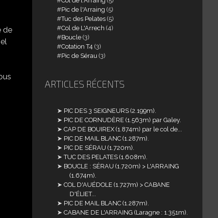
Col de l'Arraing
(5)
Pic de l'Arraing
(5)
Tuc des Pelates
(5)
Col de L'Arrech
(4)
e de
Boucle
(3)
el
Cotation T4
(3)
Pic de Sérau
(3)
sous
ARTICLES RÉCENTS
PIC DES 3 SEIGNEURS (2.199m).
PIC DE CORNUDÈRE (1.563m) par Galey.
CAP DE BOUIREX (1.874m) par le col de...
PIC DE MAIL BLANC (1.287m).
PIC DE SÉRAU (1.720m).
TUC DES PELATES (1.608m).
BOUCLE : SÉRAU (1.720m) > L'ARRAING
(1.674m).
COL D'AUÉDOLE (1.727m) > CABANE
D'ÉLIET...
PIC DE MAIL BLANC (1.287m).
CABANE DE L'ARRAING (Laragne : 1.351m).