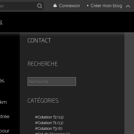
Connexion
+
Créer mon blog
.
CONTACT
RECHERCHE
és.
CATÉGORIES
00km
ntrée
Cotation T2
(15)
Cotation T1
(13)
Cotation T3
(6)
 pour