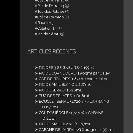
Col de l'Arraing
(5)
Pic de l'Arraing
(5)
Tuc des Pelates
(5)
Col de L'Arrech
(4)
Boucle
(3)
Cotation T4
(3)
Pic de Sérau
(3)
ARTICLES RÉCENTS
PIC DES 3 SEIGNEURS (2.199m).
PIC DE CORNUDÈRE (1.563m) par Galey.
CAP DE BOUIREX (1.874m) par le col de...
PIC DE MAIL BLANC (1.287m).
PIC DE SÉRAU (1.720m).
TUC DES PELATES (1.608m).
BOUCLE : SÉRAU (1.720m) > L'ARRAING
(1.674m).
COL D'AUÉDOLE (1.727m) > CABANE
D'ÉLIET...
PIC DE MAIL BLANC (1.287m).
CABANE DE L'ARRAING (Laragne : 1.351m).