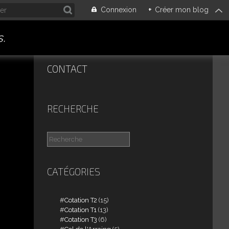
Connexion
+
Créer mon blog
.
CONTACT
RECHERCHE
CATÉGORIES
Cotation T2
(15)
Cotation T1
(13)
Cotation T3
(6)