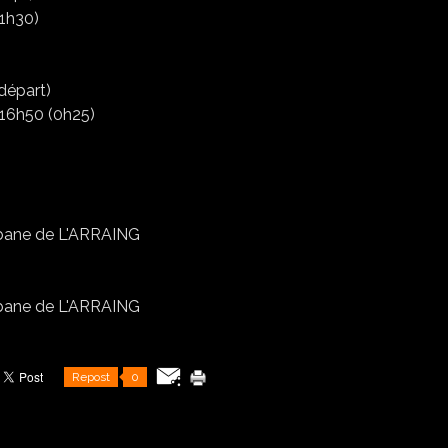
(1h30)
départ)
 16h50 (0h25)
Repost
0