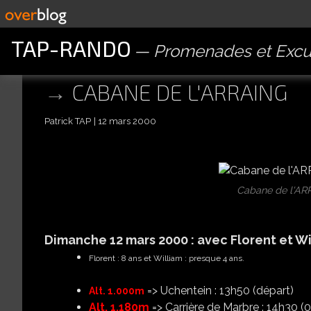
TAP-RANDO
Promenades et Excu
CABANE DE L'ARRAING
Patrick TAP
12 mars 2000
Cabane de l'AR
Dimanche 12 mars 2000 : avec Florent et Wi
Florent :
8
ans et William : presque 4 ans.
=> Uchentein : 13h50 (d
épart)
Alt. 1.000m
Alt. 1.180m
=> Carrière de Marbre : 14h30 (